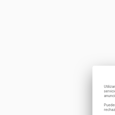
Utiliz
servic
anunci
Puedes
rechaz