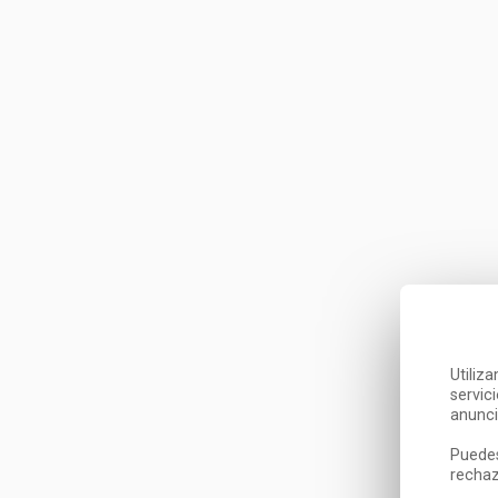
Utiliz
servic
anunci
Puedes
rechaz