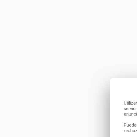
Utiliz
servic
anunci
Puedes
rechaz